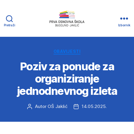
Pretraži
Izbornik
Prva
osnovna
Škola
Bugojno
Kategorije
OBAVIJESTI
-
Poziv za ponude za
Jaklić
organiziranje
jednodnevnog izleta
Autor
OŠ Jaklić
14.05.2025.
Autor
Datum
objave
objave