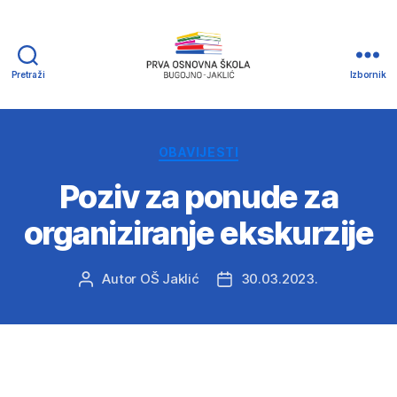
Pretraži
Izbornik
Prva
osnovna
Škola
Bugojno
Kategorije
OBAVIJESTI
-
Poziv za ponude za
Jaklić
organiziranje ekskurzije
Autor
OŠ Jaklić
30.03.2023.
Autor
Datum
objave
objave