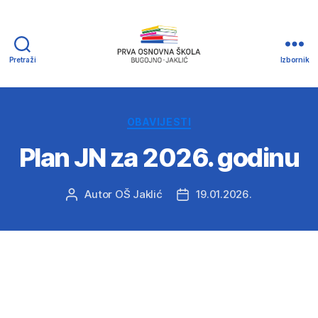
Pretraži
Izbornik
Prva
osnovna
Škola
Bugojno
Kategorije
OBAVIJESTI
-
Plan JN za 2026. godinu
Jaklić
Autor
OŠ Jaklić
19.01.2026.
Autor
Datum
objave
objave