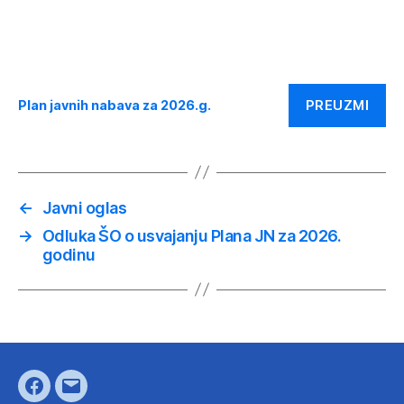
PREUZMI
Plan javnih nabava za 2026.g.
←
Javni oglas
→
Odluka ŠO o usvajanju Plana JN za 2026.
godinu
Facebook
E-