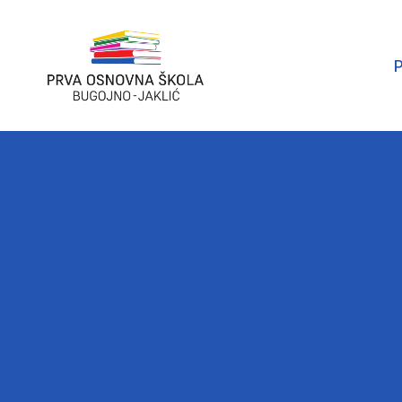
P
Prva
osnovna
Škola
Bugojno
-
Jaklić