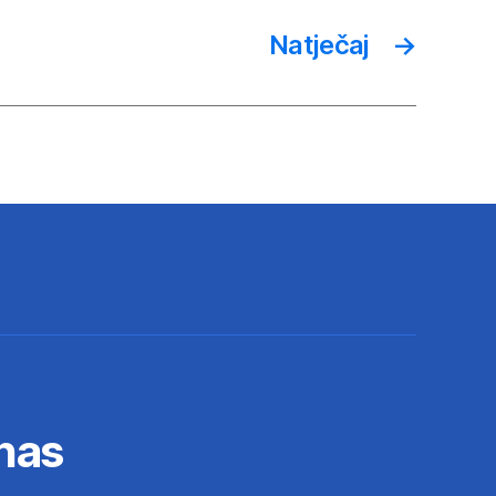
Natječaj
→
nas