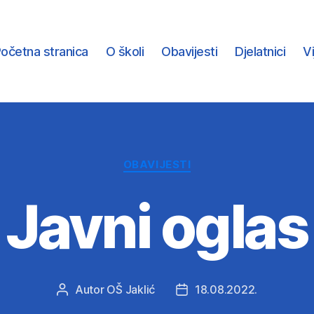
očetna stranica
O školi
Obavijesti
Djelatnici
V
Kategorije
OBAVIJESTI
Javni oglas
Autor
OŠ Jaklić
18.08.2022.
Autor
Datum
objave
objave