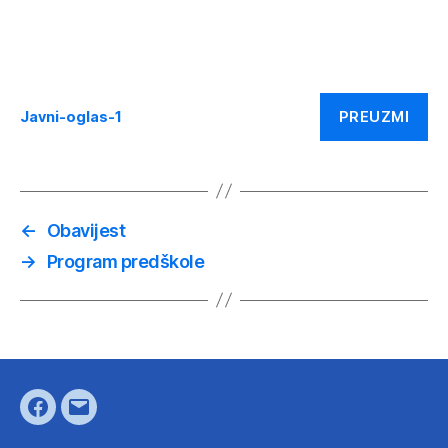
PREUZMI
Javni-oglas-1
←
Obavijest
→
Program predškole
Facebook
E-
pošta