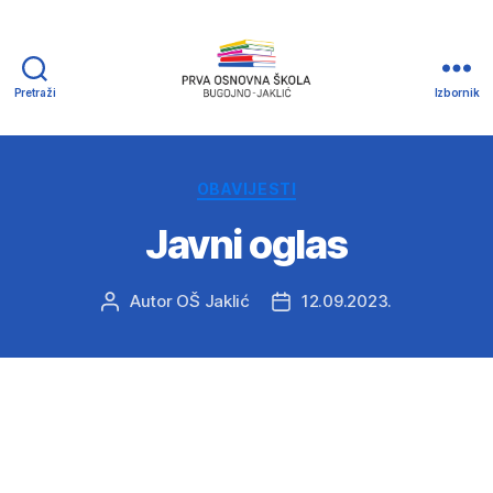
Pretraži
Izbornik
Prva
osnovna
Škola
Bugojno
Kategorije
OBAVIJESTI
-
Javni oglas
Jaklić
Autor
OŠ Jaklić
12.09.2023.
Autor
Datum
objave
objave